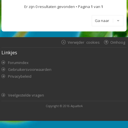
Er zijn 0 resultaten gevonden • Pagina
1
van
1
Ga naar
Verwijder cookies
Omhoog
Linkjes
Forumindex
Gebruikersvoorwaarden
Privacybeleid
Veelgestelde vragen
Copyright © 2016
AquaforA