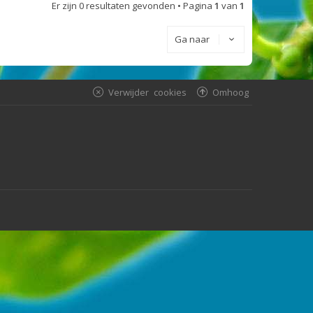
Er zijn 0 resultaten gevonden • Pagina
1
van
1
Ga naar
Verwijder cookies
Omhoog