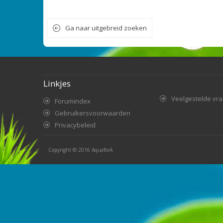
Ga naar uitgebreid zoeken
Linkjes
Veelgestelde vr
Forumindex
Gebruikersvoorwaarden
Privacybeleid
Copyright © 2016
AquaforA