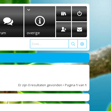
rum
overige
Er zijn 0 resultaten gevonden • Pagina
1
van
1