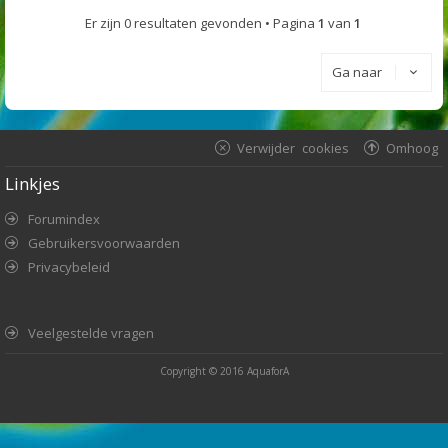
Er zijn 0 resultaten gevonden • Pagina
1
van
1
Ga naar
Verwijder cookies
Omhoog
Linkjes
Forumindex
Gebruikersvoorwaarden
Privacybeleid
Veelgestelde vragen
Copyright © 2016
AquaforA