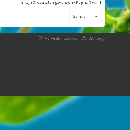
Er zijn 0 resultaten gevonden • Pagina
1
van
1
Ga naar
Verwijder cookies
Omhoog