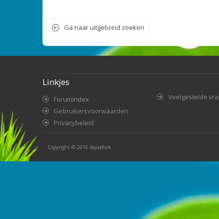
Ga naar uitgebreid zoeken
Linkjes
Veelgestelde vr
Forumindex
Gebruikersvoorwaarden
Privacybeleid
Copyright © 2016
AquaforA