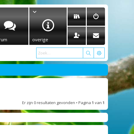
rum
overige
Er zijn 0 resultaten gevonden • Pagina
1
van
1