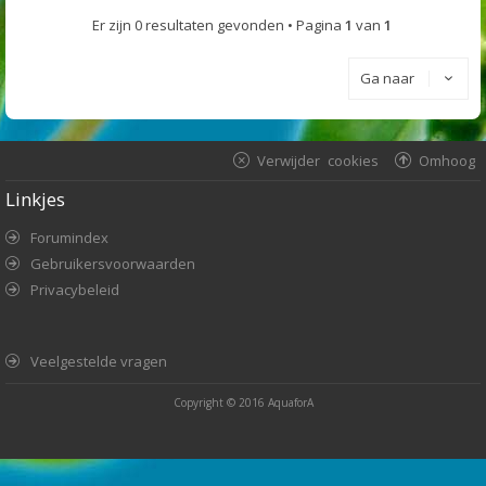
Er zijn 0 resultaten gevonden • Pagina
1
van
1
Ga naar
Verwijder cookies
Omhoog
Linkjes
Forumindex
Gebruikersvoorwaarden
Privacybeleid
Veelgestelde vragen
Copyright © 2016
AquaforA