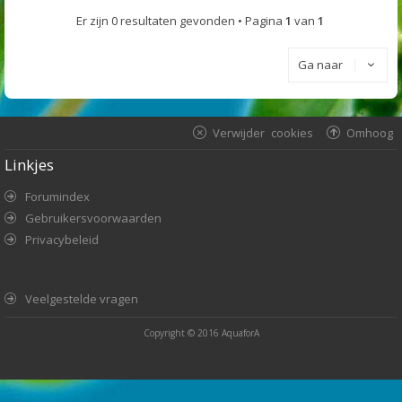
Er zijn 0 resultaten gevonden • Pagina
1
van
1
Ga naar
Verwijder cookies
Omhoog
Linkjes
Forumindex
Gebruikersvoorwaarden
Privacybeleid
Veelgestelde vragen
Copyright © 2016
AquaforA