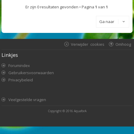
Er zijn 0 resultaten gevonden • Pagina
1
van
1
Ga naar
Verwijder cookies
Omhoog
Linkjes
Forumindex
Gebruikersvoorwaarden
Privacybeleid
Veelgestelde vragen
Copyright © 2016
AquaforA