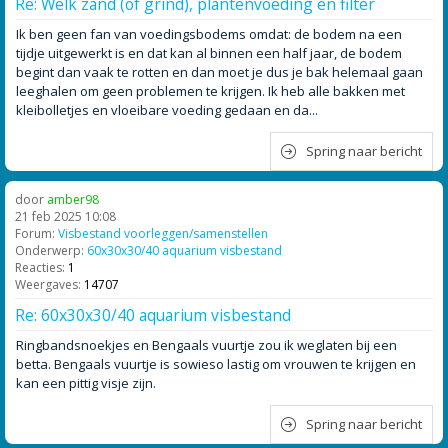
Re: Welk zand (of grind), plantenvoeding en filter
Ik ben geen fan van voedingsbodems omdat: de bodem na een
tijdje uitgewerkt is en dat kan al binnen een half jaar, de bodem
begint dan vaak te rotten en dan moet je dus je bak helemaal gaan
leeghalen om geen problemen te krijgen. Ik heb alle bakken met
kleibolletjes en vloeibare voeding gedaan en da...
Spring naar bericht
door
amber98
21 feb 2025 10:08
Forum:
Visbestand voorleggen/samenstellen
Onderwerp:
60x30x30/40 aquarium visbestand
Reacties:
1
Weergaves:
14707
Re: 60x30x30/40 aquarium visbestand
Ringbandsnoekjes en Bengaals vuurtje zou ik weglaten bij een
betta. Bengaals vuurtje is sowieso lastig om vrouwen te krijgen en
kan een pittig visje zijn.
Spring naar bericht