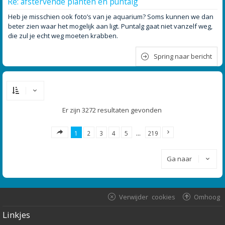
Re: afstervende planten en puntalg
Heb je misschien ook foto’s van je aquarium? Soms kunnen we dan
beter zien waar het mogelijk aan ligt. Puntalg gaat niet vanzelf weg,
die zul je echt weg moeten krabben.
Spring naar bericht
Er zijn 3272 resultaten gevonden
1
2
3
4
5
…
219
Ga naar
Verwijder cookies
Omhoog
Linkjes