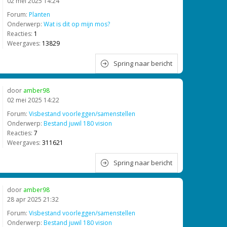
02 mei 2025 14:24
Forum:
Planten
Onderwerp:
Wat is dit op mijn mos?
Reacties:
1
Weergaves:
13829
Spring naar bericht
door
amber98
02 mei 2025 14:22
Forum:
Visbestand voorleggen/samenstellen
Onderwerp:
Bestand juwil 180 vision
Reacties:
7
Weergaves:
311621
Spring naar bericht
door
amber98
28 apr 2025 21:32
Forum:
Visbestand voorleggen/samenstellen
Onderwerp:
Bestand juwil 180 vision