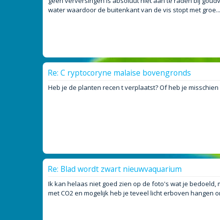
geen verversingen is absoluut niet aan te raden bij gou
water waardoor de buitenkant van de vis stopt met groe..
Re: C ryptocoryne malaise bovengronds
Heb je de planten recen t verplaatst? Of heb je misschien
Re: Blad wordt zwart nieuwvaquarium
Ik kan helaas niet goed zien op de foto's wat je bedoeld,
met CO2 en mogelijk heb je teveel licht erboven hangen 