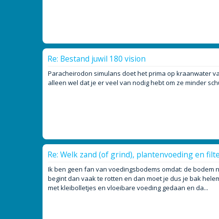
Re: Bestand juwil 180 vision
Paracheirodon simulans doet het prima op kraanwater van 
alleen wel dat je er veel van nodig hebt om ze minder sch
Re: Welk zand (of grind), plantenvoeding en filt
Ik ben geen fan van voedingsbodems omdat: de bodem na e
begint dan vaak te rotten en dan moet je dus je bak hele
met kleibolletjes en vloeibare voeding gedaan en da...