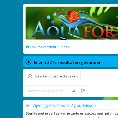
Forumoverzicht
Zoek
Er zijn 3272 resultaten gevonden
Ga naar uitgebreid zoeken
Zoek
Re: Vijver gezocht voor 2 goudvissen
Sterkte met je verlies van je tante en succes met het vin