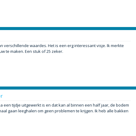
verschillende waardes. Het is een erg interessant visje. Ik merkte
uw te maken. Een stuk of 25 zeker.
er
en tijdje uitgewerkt is en dat kan al binnen een half jaar, de bodem
maal gaan leeghalen om geen problemen te krijgen. Ik heb alle bakken