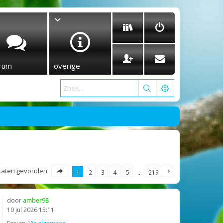
rum
overige
ultaten gevonden
1
2
3
4
5
…
219
door
amber98
10 jul 2026 15:11