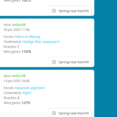
Weergaves:
10575
Spring naar bericht
door
amber98
20 jun 2025 11:06
Forum:
Filters en filtering
Onderwerp:
Huidige filter aanpassen?
Reacties:
1
Weergaves:
11878
Spring naar bericht
door
amber98
14 jun 2025 18:46
Forum:
Aquarium algemeen
Onderwerp:
Algen?
Reacties:
2
Weergaves:
12751
Spring naar bericht