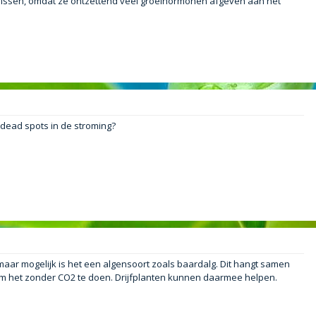
dvissen, omdat ze ontzettend veel groeihormonen afgeven aan het
.
 dead spots in de stroming?
 maar mogelijk is het een algensoort zoals baardalg. Dit hangt samen
om het zonder CO2 te doen. Drijfplanten kunnen daarmee helpen.