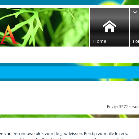
Home
Fo
Er zijn 3272 res
den van een nieuwe plek voor de goudvissen. Een tip voor alle lezers: