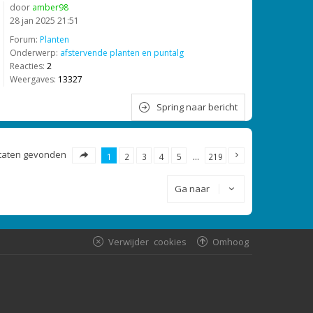
door
amber98
28 jan 2025 21:51
Forum:
Planten
Onderwerp:
afstervende planten en puntalg
Reacties:
2
Weergaves:
13327
Spring naar bericht
ultaten gevonden
1
2
3
4
5
…
219
Ga naar
Verwijder cookies
Omhoog