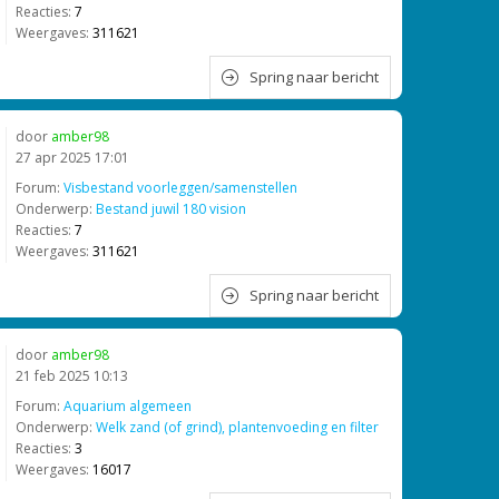
Reacties:
7
Weergaves:
311621
Spring naar bericht
door
amber98
27 apr 2025 17:01
Forum:
Visbestand voorleggen/samenstellen
Onderwerp:
Bestand juwil 180 vision
Reacties:
7
Weergaves:
311621
Spring naar bericht
door
amber98
21 feb 2025 10:13
Forum:
Aquarium algemeen
Onderwerp:
Welk zand (of grind), plantenvoeding en filter
Reacties:
3
Weergaves:
16017