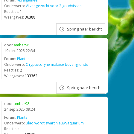
Forum:
Vis algemeen
Onderwerp:
Vijver gezocht voor 2 goudvissen
Reacties:
1
Weergaves:
36388
Spring naar bericht
door
amber98
19 dec 2025 22:34
Forum:
Planten
Onderwerp:
C ryptocoryne malaise bovengronds
Reacties:
2
Weergaves:
133362
Spring naar bericht
door
amber98
24 sep 2025 09:24
Forum:
Planten
Onderwerp:
Blad wordt zwart nieuwvaquarium
Reacties:
1