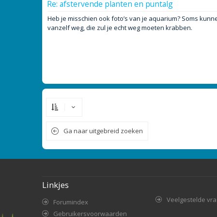
Re: afstervende planten en puntalg
Heb je misschien ook foto’s van je aquarium? Soms kunnen
vanzelf weg, die zul je echt weg moeten krabben.
Ga naar uitgebreid zoeken
Linkjes
Veelgestelde vr
Forumindex
Gebruikersvoorwaarden