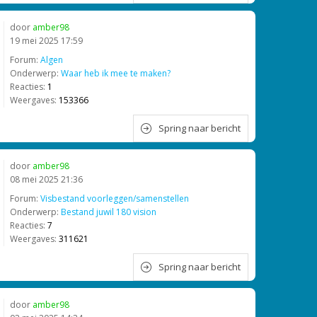
door
amber98
19 mei 2025 17:59
Forum:
Algen
Onderwerp:
Waar heb ik mee te maken?
Reacties:
1
Weergaves:
153366
Spring naar bericht
door
amber98
08 mei 2025 21:36
Forum:
Visbestand voorleggen/samenstellen
Onderwerp:
Bestand juwil 180 vision
Reacties:
7
Weergaves:
311621
Spring naar bericht
door
amber98