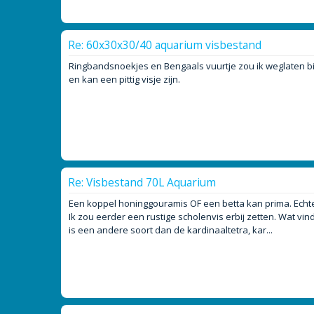
Re: 60x30x30/40 aquarium visbestand
Ringbandsnoekjes en Bengaals vuurtje zou ik weglaten bij
en kan een pittig visje zijn.
Re: Visbestand 70L Aquarium
Een koppel honinggouramis OF een betta kan prima. Echte
Ik zou eerder een rustige scholenvis erbij zetten. Wat vin
is een andere soort dan de kardinaaltetra, kar...