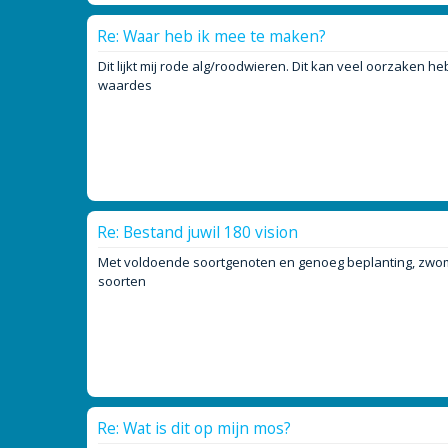
Re: Waar heb ik mee te maken?
Dit lijkt mij rode alg/roodwieren. Dit kan veel oorzaken h
waardes
Re: Bestand juwil 180 vision
Met voldoende soortgenoten en genoeg beplanting, zwomme
soorten
Re: Wat is dit op mijn mos?