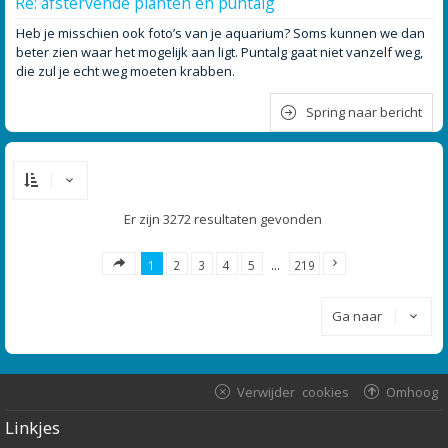
Re: afstervende planten en puntalg
Heb je misschien ook foto’s van je aquarium? Soms kunnen we dan
beter zien waar het mogelijk aan ligt. Puntalg gaat niet vanzelf weg,
die zul je echt weg moeten krabben.
Spring naar bericht
Er zijn 3272 resultaten gevonden
1
2
3
4
5
…
219
Ga naar
Verwijder cookies
Omhoog
Linkjes