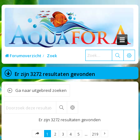
Forumoverzicht
Zoek
Er zijn 3272 resultaten gevonden
Ga naar uitgebreid zoeken
Zoek
Er zijn 3272 resultaten gevonden
1
2
3
4
5
…
219