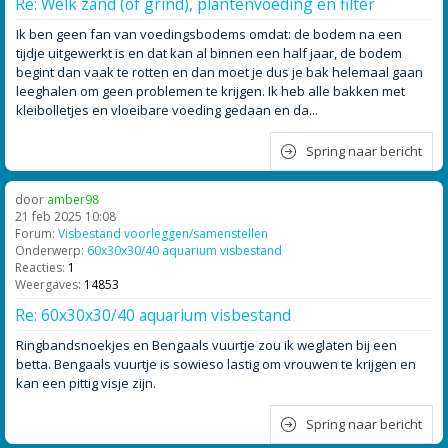
Re: Welk zand (of grind), plantenvoeding en filter
Ik ben geen fan van voedingsbodems omdat: de bodem na een
tijdje uitgewerkt is en dat kan al binnen een half jaar, de bodem
begint dan vaak te rotten en dan moet je dus je bak helemaal gaan
leeghalen om geen problemen te krijgen. Ik heb alle bakken met
kleibolletjes en vloeibare voeding gedaan en da...
Spring naar bericht
door
amber98
21 feb 2025 10:08
Forum:
Visbestand voorleggen/samenstellen
Onderwerp:
60x30x30/40 aquarium visbestand
Reacties:
1
Weergaves:
14853
Re: 60x30x30/40 aquarium visbestand
Ringbandsnoekjes en Bengaals vuurtje zou ik weglaten bij een
betta. Bengaals vuurtje is sowieso lastig om vrouwen te krijgen en
kan een pittig visje zijn.
Spring naar bericht