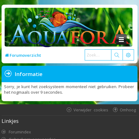
Forumoverzicht
Informatie
Sorry, je kunt het zoeksysteem momenteel niet gebruiken. Probeer
het nogmaals over 9 secondes.
Verwijder cookies
Omhoog
Linkjes
Forumindex