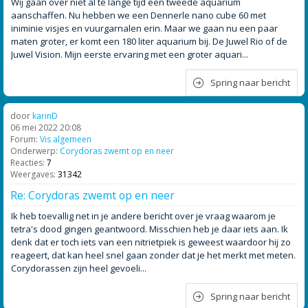
Wij gaan over niet al te lange tijd een tweede aquarium
aanschaffen. Nu hebben we een Dennerle nano cube 60 met
iniminie visjes en vuurgarnalen erin. Maar we gaan nu een paar
maten groter, er komt een 180 liter aquarium bij. De Juwel Rio of de
Juwel Vision. Mijn eerste ervaring met een groter aquari...
Spring naar bericht
door
karinD
06 mei 2022 20:08
Forum:
Vis algemeen
Onderwerp:
Corydoras zwemt op en neer
Reacties:
7
Weergaves:
31342
Re: Corydoras zwemt op en neer
Ik heb toevallig net in je andere bericht over je vraag waarom je
tetra's dood gingen geantwoord. Misschien heb je daar iets aan. Ik
denk dat er toch iets van een nitrietpiek is geweest waardoor hij zo
reageert, dat kan heel snel gaan zonder dat je het merkt met meten.
Corydorassen zijn heel gevoeli...
Spring naar bericht