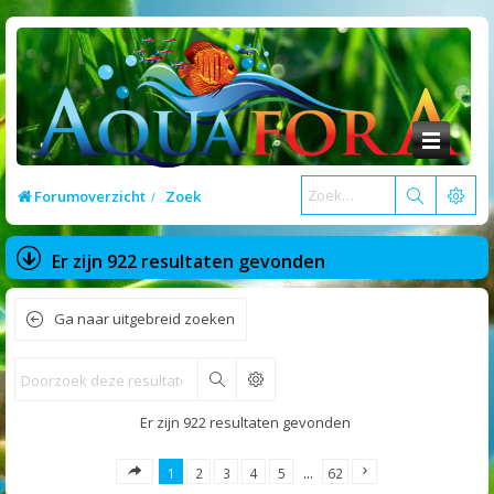
Forumoverzicht
Zoek
Er zijn 922 resultaten gevonden
Ga naar uitgebreid zoeken
Zoek
Er zijn 922 resultaten gevonden
1
2
3
4
5
…
62