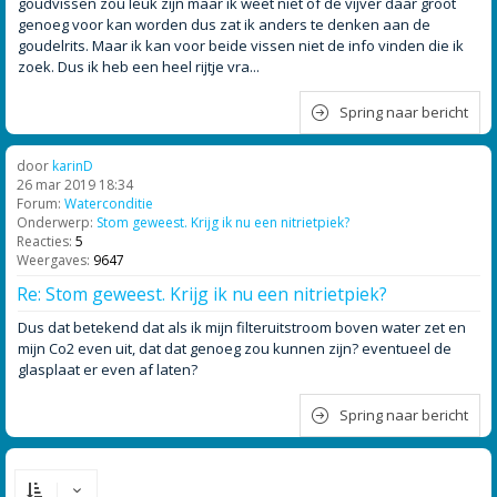
goudvissen zou leuk zijn maar ik weet niet of de vijver daar groot
genoeg voor kan worden dus zat ik anders te denken aan de
goudelrits. Maar ik kan voor beide vissen niet de info vinden die ik
zoek. Dus ik heb een heel rijtje vra...
Spring naar bericht
door
karinD
26 mar 2019 18:34
Forum:
Waterconditie
Onderwerp:
Stom geweest. Krijg ik nu een nitrietpiek?
Reacties:
5
Weergaves:
9647
Re: Stom geweest. Krijg ik nu een nitrietpiek?
Dus dat betekend dat als ik mijn filteruitstroom boven water zet en
mijn Co2 even uit, dat dat genoeg zou kunnen zijn? eventueel de
glasplaat er even af laten?
Spring naar bericht