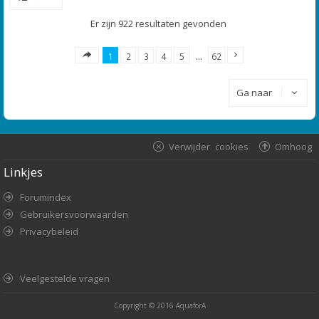
Er zijn 922 resultaten gevonden
1
2
3
4
5
…
62
Ga naar
Verwijder cookies
Omhoog
Linkjes
Forumindex
Gebruikersvoorwaarden
Privacybeleid
Veelgestelde vragen
Copyright © 2016
AquaforA