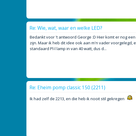
Re: Wie, wat, waar en welke LED?
Bedankt voor 't antwoord George :D Hier komt er nog een pl
zijn. Maar ik heb dit idee ook aan m'n vader voorgelegd, 
standaard Pl-l lamp in van 40 watt, dus d...
Re: Eheim pomp classic 150 (2211)
Ik had zelf de 2213, en die heb ik nooit stil gekregen