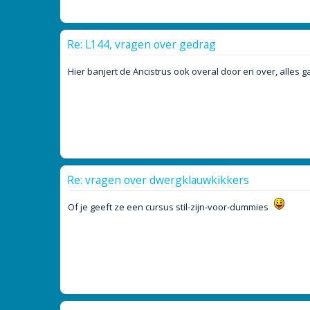
Re: L144, vragen over gedrag
Hier banjert de Ancistrus ook overal door en over, alles 
Re: vragen over dwergklauwkikkers
Of je geeft ze een cursus stil-zijn-voor-dummies