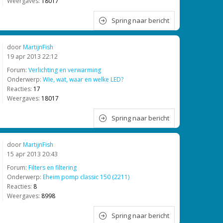
Weergaves:
18017
Spring naar bericht
door
MartijnFish
19 apr 2013 22:12
Forum:
Verlichting en verwarming
Onderwerp:
Wie, wat, waar en welke LED?
Reacties:
17
Weergaves:
18017
Spring naar bericht
door
MartijnFish
15 apr 2013 20:43
Forum:
Filters en filtering
Onderwerp:
Eheim pomp classic 150 (2211)
Reacties:
8
Weergaves:
8998
Spring naar bericht