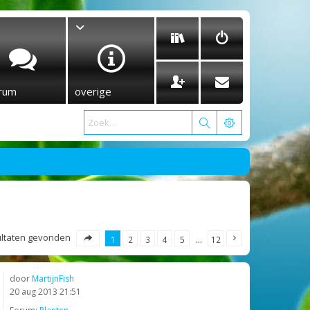
rum
overige
sultaten gevonden
1
2
3
4
5
…
12
door
MartijnFish
20 aug 2013 21:51