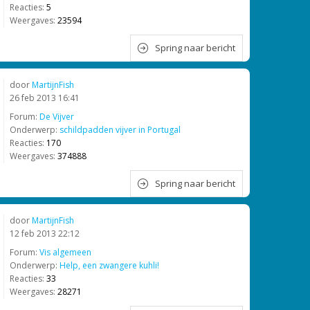
Reacties:
5
Weergaves:
23594
Spring naar bericht
door
MartijnFish
26 feb 2013 16:41
Forum:
De Vijver
Onderwerp:
schildpadden vijver in Portugal
Reacties:
170
Weergaves:
374888
Spring naar bericht
door
MartijnFish
12 feb 2013 22:12
Forum:
Vis algemeen
Onderwerp:
Help, een zwangere kuhli!
Reacties:
33
Weergaves:
28271