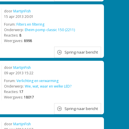
door
MartijnFish
15 apr 2013 20:01
Forum:
Filters en filtering
Onderwerp:
Eheim pomp classic 150 (2211)
Reacties:
8
Weergaves:
8998
Spring naar bericht
door
MartijnFish
09 apr 2013 15:22
Forum:
Verlichting en verwarming
Onderwerp:
Wie, wat, waar en welke LED?
Reacties:
17
Weergaves:
18017
Spring naar bericht
door
MartijnFish