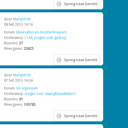
Spring naar bericht
door
MartijnFish
08 feb 2013 16:16
Forum:
Meervallen en modderkruipers
Onderwerp:
L144, vragen over gedrag
Reacties:
27
Weergaves:
23625
Spring naar bericht
door
MartijnFish
07 feb 2013 16:26
Forum:
Vis algemeen
Onderwerp:
vragen over dwergklauwkikkers
Reacties:
61
Weergaves:
103785
Spring naar bericht