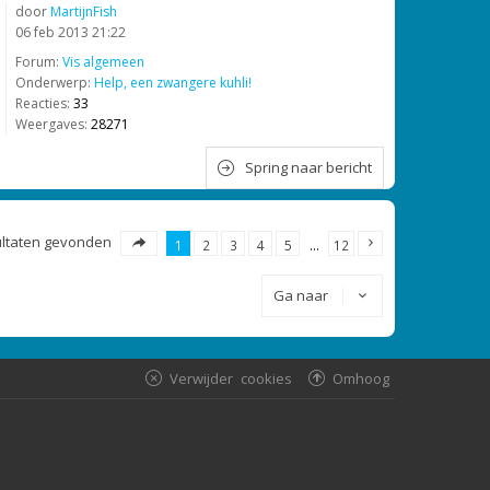
door
MartijnFish
06 feb 2013 21:22
Forum:
Vis algemeen
Onderwerp:
Help, een zwangere kuhli!
Reacties:
33
Weergaves:
28271
Spring naar bericht
sultaten gevonden
1
2
3
4
5
…
12
Ga naar
Verwijder cookies
Omhoog