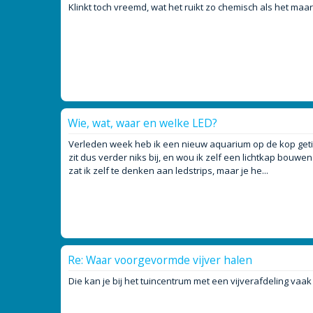
Klinkt toch vreemd, wat het ruikt zo chemisch als het maar
Wie, wat, waar en welke LED?
Verleden week heb ik een nieuw aquarium op de kop getik
zit dus verder niks bij, en wou ik zelf een lichtkap bouwen
zat ik zelf te denken aan ledstrips, maar je he...
Re: Waar voorgevormde vijver halen
Die kan je bij het tuincentrum met een vijverafdeling vaak