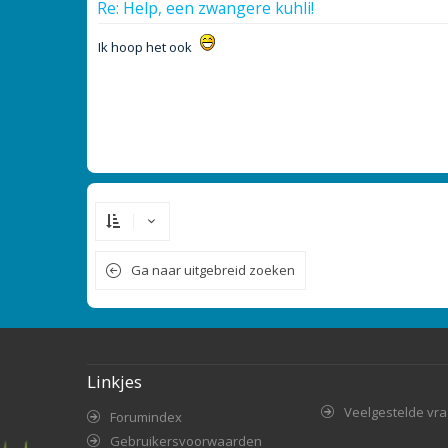
Re: Help, een zwangere kuhli!
Ik hoop het ook
Ga naar uitgebreid zoeken
Linkjes
Veelgestelde vr
Forumindex
Gebruikersvoorwaarden