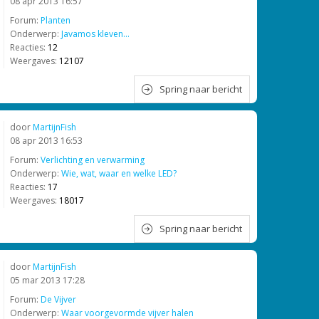
08 apr 2013 16:57
Forum:
Planten
Onderwerp:
Javamos kleven...
Reacties:
12
Weergaves:
12107
Spring naar bericht
door
MartijnFish
08 apr 2013 16:53
Forum:
Verlichting en verwarming
Onderwerp:
Wie, wat, waar en welke LED?
Reacties:
17
Weergaves:
18017
Spring naar bericht
door
MartijnFish
05 mar 2013 17:28
Forum:
De Vijver
Onderwerp:
Waar voorgevormde vijver halen