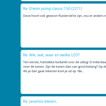
Re: Eheim pomp classic 150 (2211)
Deze hoort ook gewoon fluisterstil te zijn, zou er anders no
Re: Wie, wat, waar en welke LED?
Ten eerste, hartstikke bedankt voor de uitleg! :D Inderdaad
over de lumen. Zijn de lumen dan van groot belang? Op de
Als je dan gaat rekenen kom je uit op 18x...
Re: Javamos kleven...