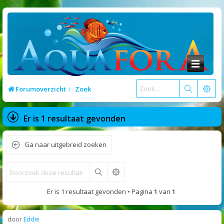
Forumoverzicht
Zoek
Er is 1 resultaat gevonden
Ga naar uitgebreid zoeken
Zoek
Er is 1 resultaat gevonden • Pagina
1
van
1
door
Eddie