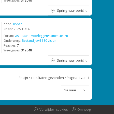
Weergaves:
312048
Spring naar bericht
door
Flipper
26 apr 2025 10:14
Forum:
Visbestand voorleggen/samenstellen
Onderwerp:
Bestand juwil 180 vision
Reacties:
7
Weergaves:
312048
Spring naar bericht
Er zijn 4 resultaten gevonden • Pagina
1
van
1
Ga naar
Verwijder cookies
Omhoog