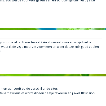
s. Zou wel de voorkeur geven aan en schoolvisje die niet bij elke
oortje of is dit ook teveel ? Aan hoeveel simulansvisje had je
e waar ik de visje mooi zie zwemmen en weet dat ze zich goed voelen.
...
men aangeeft op de verschillende sites.
la maxillaris of wordt dit een beetje teveel in en juwel 180 vision.