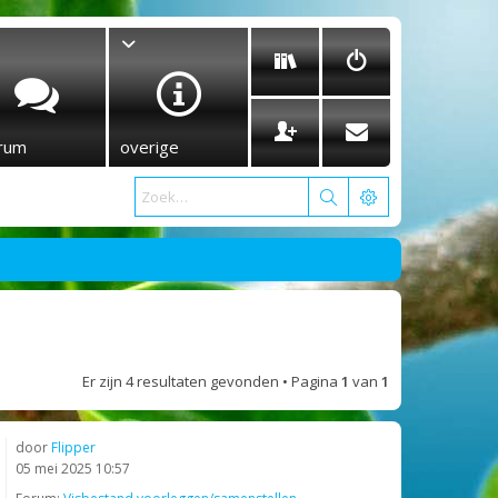
rum
overige
Er zijn 4 resultaten gevonden • Pagina
1
van
1
door
Flipper
05 mei 2025 10:57