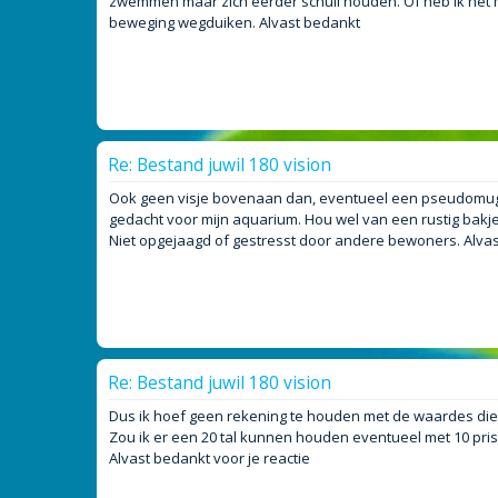
zwemmen maar zich eerder schuil houden. Of heb ik het mi
beweging wegduiken. Alvast bedankt
Re: Bestand juwil 180 vision
Ook geen visje bovenaan dan, eventueel een pseudomugil s
gedacht voor mijn aquarium. Hou wel van een rustig bakj
Niet opgejaagd of gestresst door andere bewoners. Alvast 
Re: Bestand juwil 180 vision
Dus ik hoef geen rekening te houden met de waardes die 
Zou ik er een 20 tal kunnen houden eventueel met 10 pristel
Alvast bedankt voor je reactie