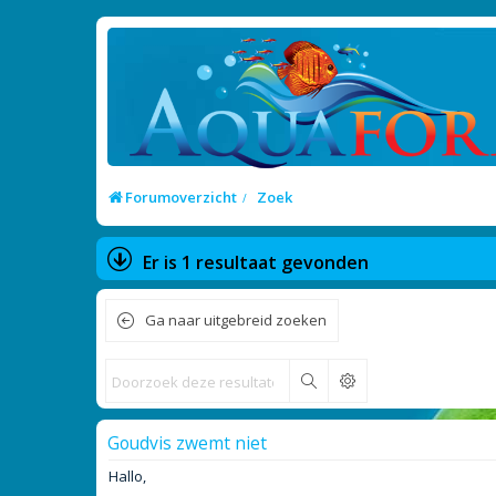
Forumoverzicht
Zoek
Er is 1 resultaat gevonden
Ga naar uitgebreid zoeken
Zoek
Goudvis zwemt niet
Hallo,