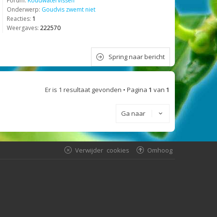
Forum:
Koudwatervissen
Onderwerp:
Goudvis zwemt niet
Reacties:
1
Weergaves:
222570
Spring naar bericht
Er is 1 resultaat gevonden • Pagina
1
van
1
Ga naar
Verwijder cookies
Omhoog