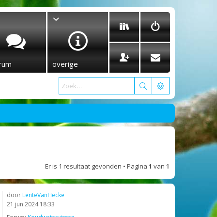
rum
overige
Er is 1 resultaat gevonden • Pagina
1
van
1
door
LenteVanHecke
21 jun 2024 18:33