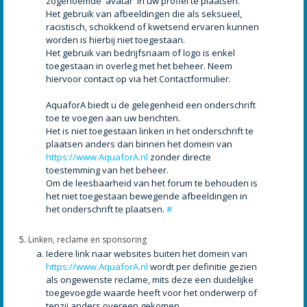
zogenoemde 'avatar' in uw profiel te plaatsen.
Het gebruik van afbeeldingen die als seksueel,
racistisch, schokkend of kwetsend ervaren kunnen
worden is hierbij niet toegestaan.
Het gebruik van bedrijfsnaam of logo is enkel
toegestaan in overleg met het beheer. Neem
hiervoor contact op via het Contactformulier.
AquaforA biedt u de gelegenheid een onderschrift
toe te voegen aan uw berichten.
Het is niet toegestaan linken in het onderschrift te
plaatsen anders dan binnen het domein van
https://www.AquaforA.nl
zonder directe
toestemming van het beheer.
Om de leesbaarheid van het forum te behouden is
het niet toegestaan bewegende afbeeldingen in
het onderschrift te plaatsen.
#
Linken, reclame en sponsoring
Iedere link naar websites buiten het domein van
https://www.AquaforA.nl
wordt per definitie gezien
als ongewenste reclame, mits deze een duidelijke
toegevoegde waarde heeft voor het onderwerp of
tenzij anders overeen gekomen.