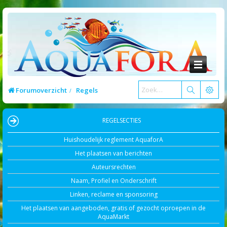
Forumoverzicht
Regels
REGELSECTIES
Huishoudelijk reglement AquaforA
Het plaatsen van berichten
Auteursrechten
Naam, Profiel en Onderschrift
Linken, reclame en sponsoring
Het plaatsen van aangeboden, gratis of gezocht oproepen in de
AquaMarkt