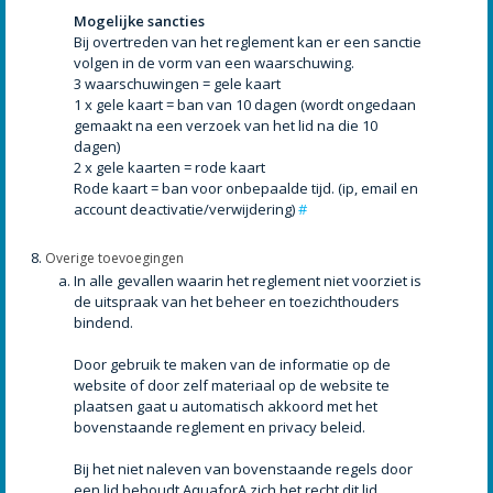
Mogelijke sancties
Bij overtreden van het reglement kan er een sanctie
volgen in de vorm van een waarschuwing.
3 waarschuwingen = gele kaart
1 x gele kaart = ban van 10 dagen (wordt ongedaan
gemaakt na een verzoek van het lid na die 10
dagen)
2 x gele kaarten = rode kaart
Rode kaart = ban voor onbepaalde tijd. (ip, email en
account deactivatie/verwijdering)
#
Overige toevoegingen
In alle gevallen waarin het reglement niet voorziet is
de uitspraak van het beheer en toezichthouders
bindend.
Door gebruik te maken van de informatie op de
website of door zelf materiaal op de website te
plaatsen gaat u automatisch akkoord met het
bovenstaande reglement en privacy beleid.
Bij het niet naleven van bovenstaande regels door
een lid behoudt AquaforA zich het recht dit lid