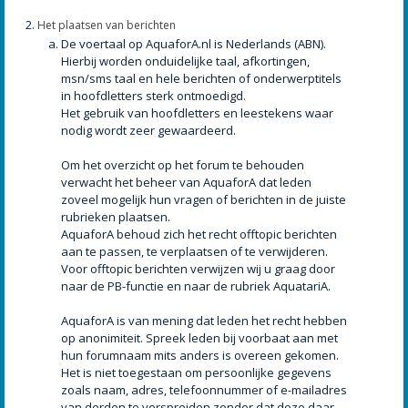
Het plaatsen van berichten
De voertaal op AquaforA.nl is Nederlands (ABN).
Hierbij worden onduidelijke taal, afkortingen,
msn/sms taal en hele berichten of onderwerptitels
in hoofdletters sterk ontmoedigd.
Het gebruik van hoofdletters en leestekens waar
nodig wordt zeer gewaardeerd.
Om het overzicht op het forum te behouden
verwacht het beheer van AquaforA dat leden
zoveel mogelijk hun vragen of berichten in de juiste
rubrieken plaatsen.
AquaforA behoud zich het recht offtopic berichten
aan te passen, te verplaatsen of te verwijderen.
Voor offtopic berichten verwijzen wij u graag door
naar de PB-functie en naar de rubriek AquatariA.
AquaforA is van mening dat leden het recht hebben
op anonimiteit. Spreek leden bij voorbaat aan met
hun forumnaam mits anders is overeen gekomen.
Het is niet toegestaan om persoonlijke gegevens
zoals naam, adres, telefoonnummer of e-mailadres
van derden te verspreiden zonder dat deze daar