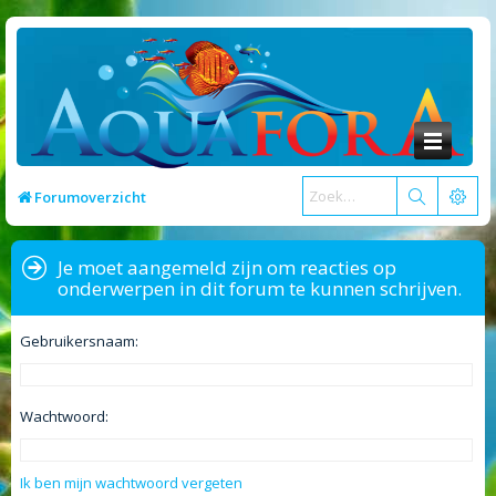
Forumoverzicht
Je moet aangemeld zijn om reacties op
onderwerpen in dit forum te kunnen schrijven.
Gebruikersnaam:
Wachtwoord:
Ik ben mijn wachtwoord vergeten