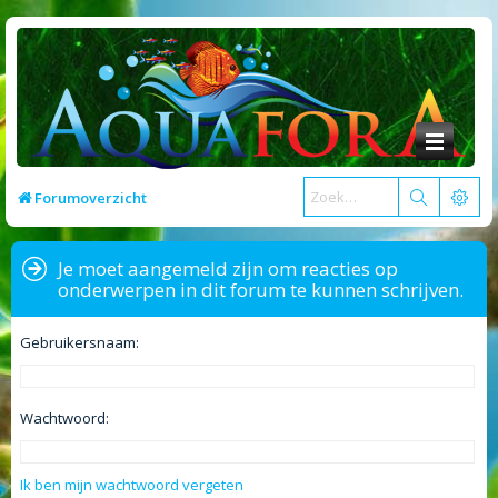
Forumoverzicht
Je moet aangemeld zijn om reacties op
onderwerpen in dit forum te kunnen schrijven.
Gebruikersnaam:
Wachtwoord:
Ik ben mijn wachtwoord vergeten