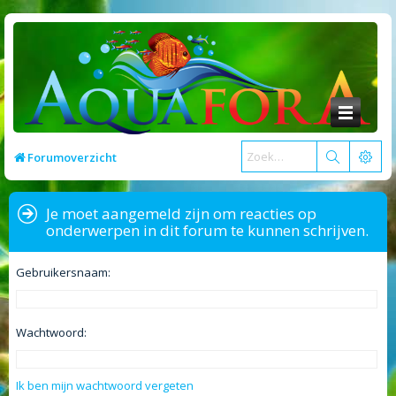
Forumoverzicht
Je moet aangemeld zijn om reacties op
onderwerpen in dit forum te kunnen schrijven.
Gebruikersnaam:
Wachtwoord:
Ik ben mijn wachtwoord vergeten