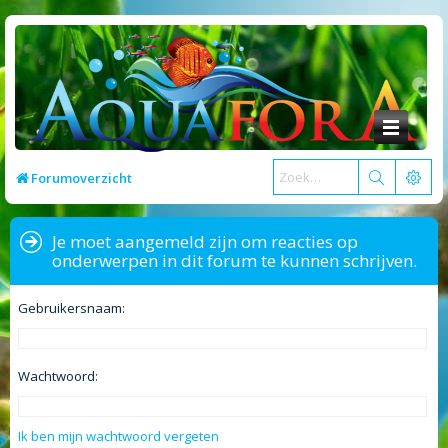
Forumoverzicht
Je moet aangemeld zijn om reacties op
onderwerpen in dit forum te kunnen schrijven.
Gebruikersnaam:
Wachtwoord:
Ik ben mijn wachtwoord vergeten