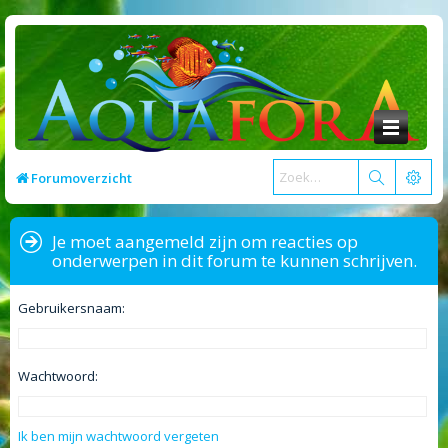
Forumoverzicht
Je moet aangemeld zijn om reacties op
onderwerpen in dit forum te kunnen schrijven.
Gebruikersnaam:
Wachtwoord:
Ik ben mijn wachtwoord vergeten