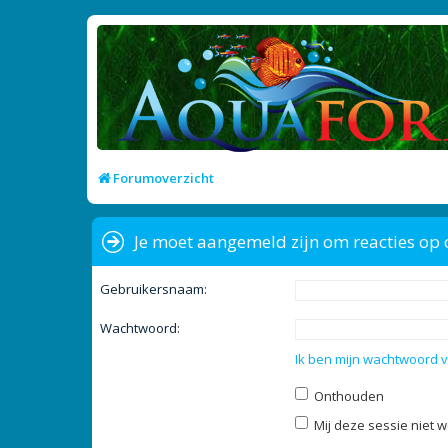
Forumoverzicht
Je moet aangemeld zijn om reacties op 
Gebruikersnaam:
Wachtwoord:
Ik ben mijn wachtwoord 
Onthouden
Mij deze sessie niet w