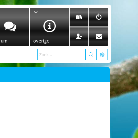
rum
overige