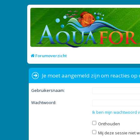
Forumoverzicht
Je moet aangemeld zijn om reacties op 
Gebruikersnaam:
Wachtwoord:
Ik ben mijn wachtwoord 
Onthouden
Mij deze sessie niet w