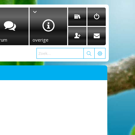
rum
overige