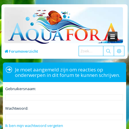
Forumoverzicht
Je moet aangemeld zijn om reacties op
onderwerpen in dit forum te kunnen schrijven.
Gebruikersnaam:
Wachtwoord:
Ik ben mijn wachtwoord vergeten