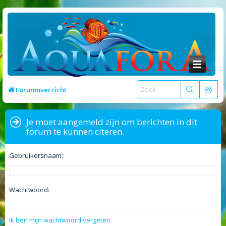
Forumoverzicht
Je moet aangemeld zijn om berichten in dit
forum te kunnen citeren.
Gebruikersnaam:
Wachtwoord:
Ik ben mijn wachtwoord vergeten