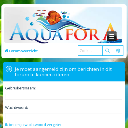
Forumoverzicht
Je moet aangemeld zijn om berichten in dit
forum te kunnen citeren.
Gebruikersnaam:
Wachtwoord:
Ik ben mijn wachtwoord vergeten