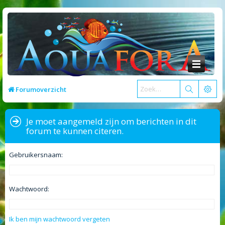
Forumoverzicht
Je moet aangemeld zijn om berichten in dit
forum te kunnen citeren.
Gebruikersnaam:
Wachtwoord:
Ik ben mijn wachtwoord vergeten