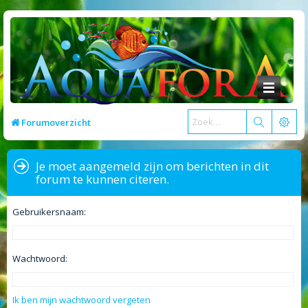
Forumoverzicht
Je moet aangemeld zijn om berichten in dit
forum te kunnen citeren.
Gebruikersnaam:
Wachtwoord:
Ik ben mijn wachtwoord vergeten