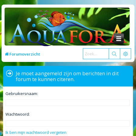
Forumoverzicht
Je moet aangemeld zijn om berichten in dit
forum te kunnen citeren.
Gebruikersnaam:
Wachtwoord:
Ik ben mijn wachtwoord vergeten