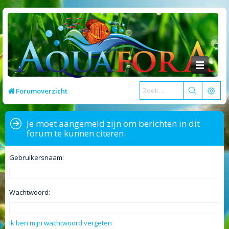
Forumoverzicht
Je moet aangemeld zijn om berichten in dit
forum te kunnen citeren.
Gebruikersnaam:
Wachtwoord:
Ik ben mijn wachtwoord vergeten