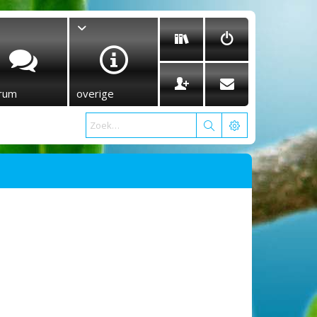
rum
overige