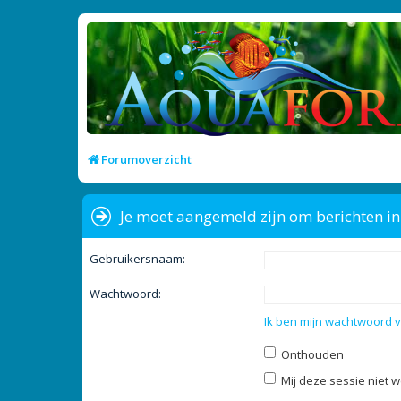
Forumoverzicht
Je moet aangemeld zijn om berichten in 
Gebruikersnaam:
Wachtwoord:
Ik ben mijn wachtwoord 
Onthouden
Mij deze sessie niet w