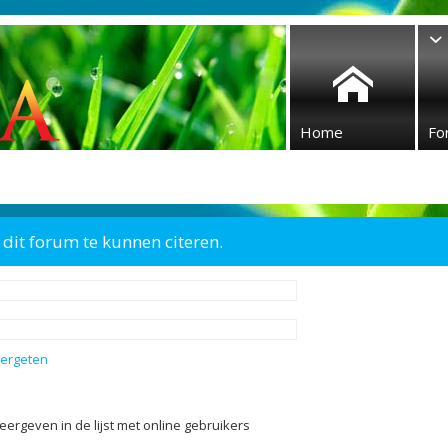
Home
Fo
dit forum te kunnen citeren.
vergeten
eergeven in de lijst met online gebruikers