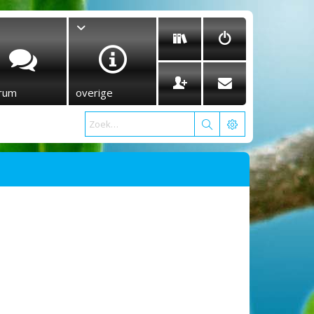
rum
overige