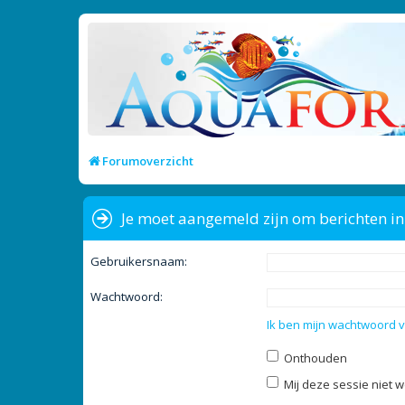
Forumoverzicht
Je moet aangemeld zijn om berichten in 
Gebruikersnaam:
Wachtwoord:
Ik ben mijn wachtwoord 
Onthouden
Mij deze sessie niet w