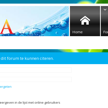
Home
Fo
dit forum te kunnen citeren.
vergeten
eergeven in de lijst met online gebruikers