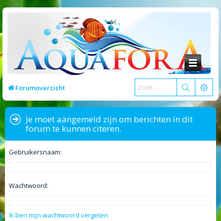
Forumoverzicht
Je moet aangemeld zijn om berichten in dit
forum te kunnen citeren.
Gebruikersnaam:
Wachtwoord:
Ik ben mijn wachtwoord vergeten