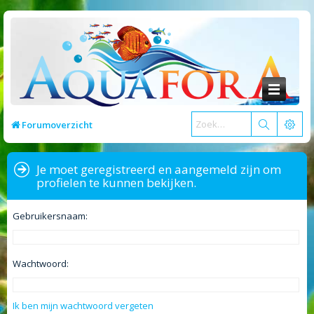
Forumoverzicht
Je moet geregistreerd en aangemeld zijn om
profielen te kunnen bekijken.
Gebruikersnaam:
Wachtwoord:
Ik ben mijn wachtwoord vergeten