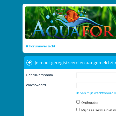
Forumoverzicht
Je moet geregistreerd en aangemeld zij
Gebruikersnaam:
Wachtwoord:
Ik ben mijn wachtwoord 
Onthouden
Mij deze sessie niet w