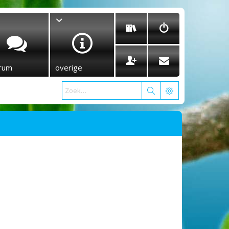
rum
overige