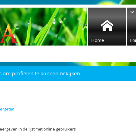
Home
Fo
n om profielen te kunnen bekijken.
vergeten
eergeven in de lijst met online gebruikers