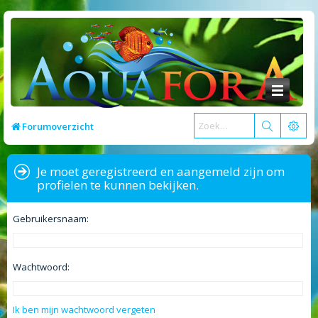
Forumoverzicht
Je moet geregistreerd en aangemeld zijn om
profielen te kunnen bekijken.
Gebruikersnaam:
Wachtwoord:
Ik ben mijn wachtwoord vergeten