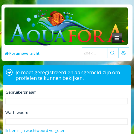
Forumoverzicht
Je moet geregistreerd en aangemeld zijn om
profielen te kunnen bekijken.
Gebruikersnaam:
Wachtwoord:
Ik ben mijn wachtwoord vergeten