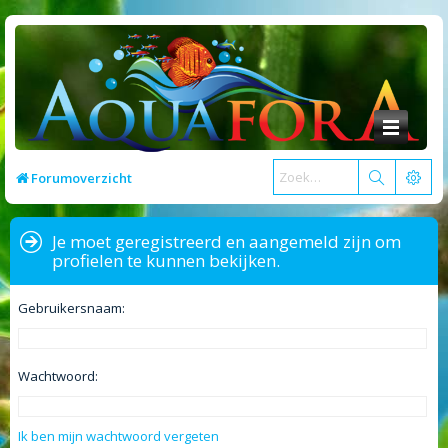
Forumoverzicht
Je moet geregistreerd en aangemeld zijn om
profielen te kunnen bekijken.
Gebruikersnaam:
Wachtwoord:
Ik ben mijn wachtwoord vergeten