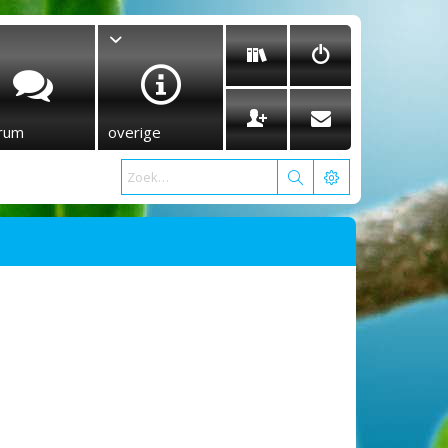
rum
overige