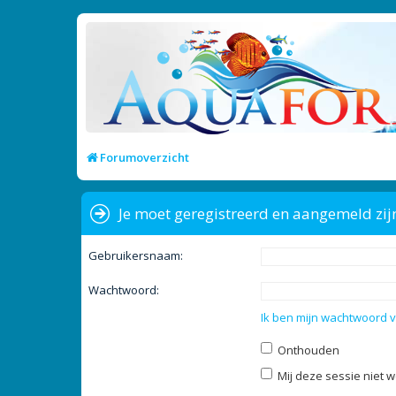
Forumoverzicht
Je moet geregistreerd en aangemeld zij
Gebruikersnaam:
Wachtwoord:
Ik ben mijn wachtwoord 
Onthouden
Mij deze sessie niet w