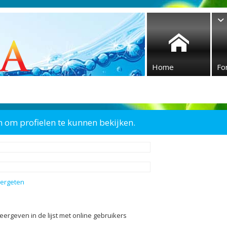
Home
Fo
n om profielen te kunnen bekijken.
vergeten
eergeven in de lijst met online gebruikers