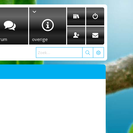
rum
overige