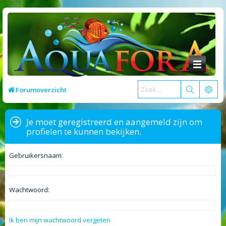
Forumoverzicht
Je moet geregistreerd en aangemeld zijn om
profielen te kunnen bekijken.
Gebruikersnaam:
Wachtwoord:
Ik ben mijn wachtwoord vergeten