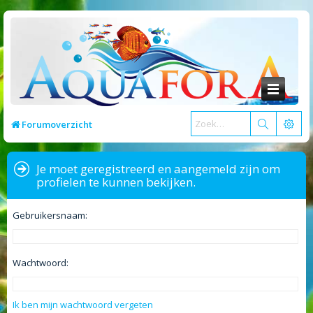
Forumoverzicht
Je moet geregistreerd en aangemeld zijn om
profielen te kunnen bekijken.
Gebruikersnaam:
Wachtwoord:
Ik ben mijn wachtwoord vergeten