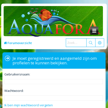
Forumoverzicht
Je moet geregistreerd en aangemeld zijn om
profielen te kunnen bekijken.
Gebruikersnaam:
Wachtwoord:
Ik ben mijn wachtwoord vergeten