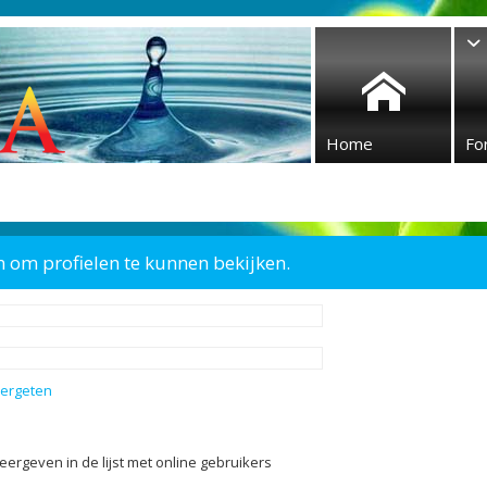
Home
Fo
n om profielen te kunnen bekijken.
vergeten
eergeven in de lijst met online gebruikers