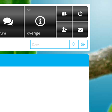
rum
overige