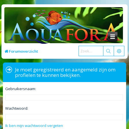
Forumoverzicht
Je moet geregistreerd en aangemeld zijn om
profielen te kunnen bekijken.
Gebruikersnaam:
Wachtwoord:
Ik ben mijn wachtwoord vergeten