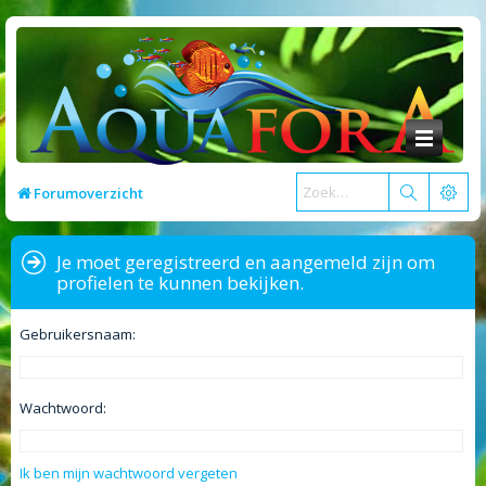
Forumoverzicht
Je moet geregistreerd en aangemeld zijn om
profielen te kunnen bekijken.
Gebruikersnaam:
Wachtwoord:
Ik ben mijn wachtwoord vergeten