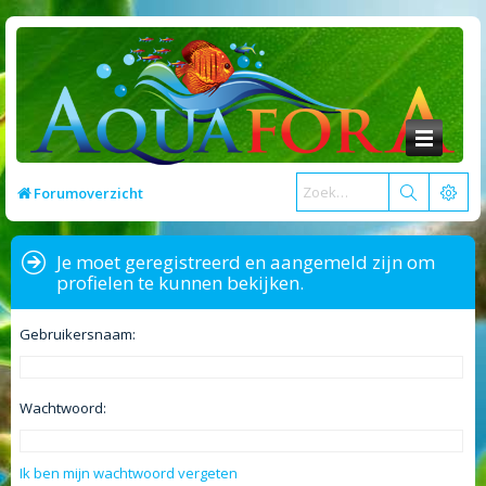
Forumoverzicht
Je moet geregistreerd en aangemeld zijn om
profielen te kunnen bekijken.
Gebruikersnaam:
Wachtwoord:
Ik ben mijn wachtwoord vergeten