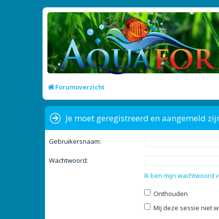
Forumoverzicht
Je moet geregistreerd en aangemeld zij
Gebruikersnaam:
Wachtwoord:
Ik ben mijn wachtwoord 
Onthouden
Mij deze sessie niet w