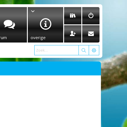
rum
overige