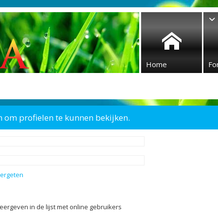
Home
Fo
n om profielen te kunnen bekijken.
vergeten
eergeven in de lijst met online gebruikers