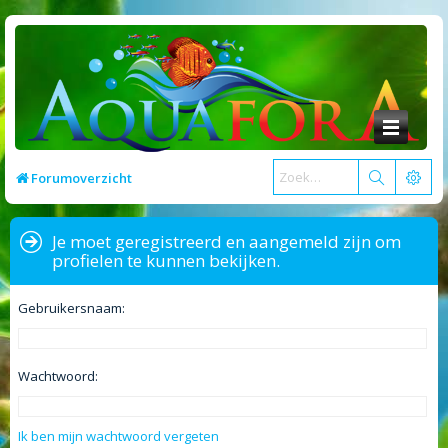
Forumoverzicht
Je moet geregistreerd en aangemeld zijn om
profielen te kunnen bekijken.
Gebruikersnaam:
Wachtwoord:
Ik ben mijn wachtwoord vergeten